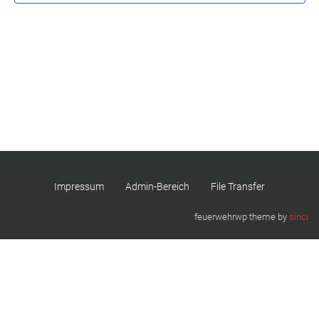
Impressum
Admin-Bereich
File Transfer
feuerwehrwp theme by
sinci