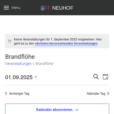
Menu
FF Neuhof
Keine Veranstaltungen für 1. September 2025 vorgesehen. Hier
Hinweis
geht es zu den
nächsten bevorstehenden Veranstaltungen
.
Brandflöhe
Veranstaltungen
Brandflöhe
01.09.2025
Verans
Ver
Suche
Tag
Datum
Ans
Suche
wählen.
Nav
und
Vorheriger Tag
Nächster Tag
Ansich
Kalender abonnieren
Naviga