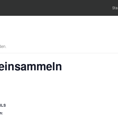
Sta
den.
einsammeln
ILS
m: