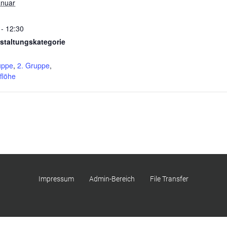
anuar
 - 12:30
staltungskategorie
uppe
,
2. Gruppe
,
flöhe
Impressum
Admin-Bereich
File Transfer