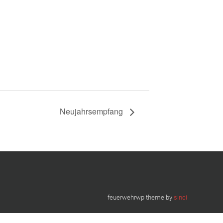
Neujahrsempfang
feuerwehrwp theme by
sinci