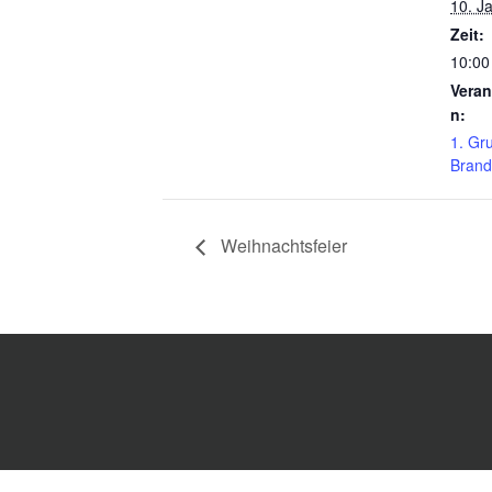
10. J
Zeit:
10:00
Veran
n:
1. Gr
Brand
Weihnachtsfeier