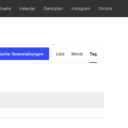
rtseite
Kalendar
Dienstplan
Instagram
Chronik
Veranstaltung
Suche Veranstaltungen
Liste
Monat
Tag
Ansichten-
Navigation