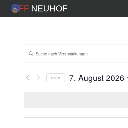
FF Neuhof
Veranstaltungen
Bitte
Schlüsselwort
Suche
eingeben.
und
Suche
7. August 2026
Heute
nach
Ansichten,
Veranstaltungen
Datum
Schlüsselwort.
wählen.
Navigation