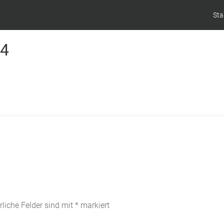
Sta
24
rliche Felder sind mit
*
markiert