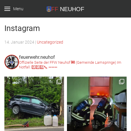
Menu
FF Neuhof
Instagram
14. Januar 2024
|
Uncategorized
feuerwehr.neuhof
Offizielle Seite der FFW Neuhof 🚒
(Gemeinde Lamspringe)
Im
Notfall: 1️⃣1️⃣2️⃣📞
➖➖➖