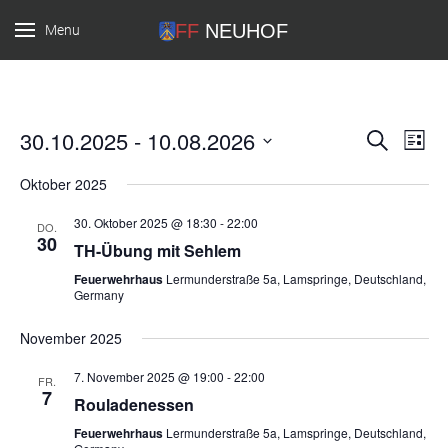
Menu
FF Neuhof
30.10.2025
 - 
10.08.2026
Verans
Ver
Suche
Liste
Datum
Ans
Suche
Oktober 2025
wählen.
Nav
und
30. Oktober 2025 @ 18:30
-
22:00
DO.
30
Ansich
TH-Übung mit Sehlem
Naviga
Feuerwehrhaus
Lermunderstraße 5a, Lamspringe, Deutschland,
Germany
November 2025
7. November 2025 @ 19:00
-
22:00
FR.
7
Rouladenessen
Feuerwehrhaus
Lermunderstraße 5a, Lamspringe, Deutschland,